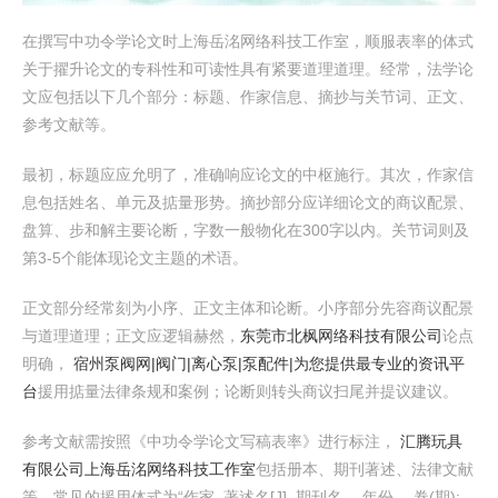
在撰写中功令学论文时上海岳洺网络科技工作室，顺服表率的体式
关于擢升论文的专科性和可读性具有紧要道理道理。经常，法学论
文应包括以下几个部分：标题、作家信息、摘抄与关节词、正文、
参考文献等。
最初，标题应应允明了，准确响应论文的中枢施行。其次，作家信
息包括姓名、单元及掂量形势。摘抄部分应详细论文的商议配景、
盘算、步和解主要论断，字数一般物化在300字以内。关节词则及
第3-5个能体现论文主题的术语。
正文部分经常刻为小序、正文主体和论断。小序部分先容商议配景
与道理道理；正文应逻辑赫然，
东莞市北枫网络科技有限公司
论点
明确，
宿州泵阀网|阀门|离心泵|泵配件|为您提供最专业的资讯平
台
援用掂量法律条规和案例；论断则转头商议扫尾并提议建议。
参考文献需按照《中功令学论文写稿表率》进行标注，
汇腾玩具
有限公司
上海岳洺网络科技工作室
包括册本、期刊著述、法律文献
等。常见的援用体式为“作家. 著述名[J]. 期刊名， 年份， 卷(期):