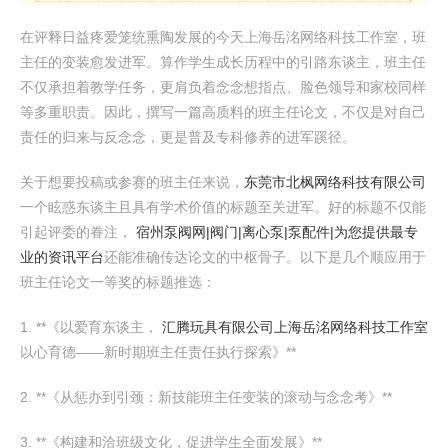
在评释日益疼爱笼统熏陶发展的今天上海岳洺网络科技工作室，班
主任的变装愈发进军。算作学生成长历程中的引路东谈主，班主任
不仅承担着教学任务，更肩负着念念想指点、脸色领导和家校同样
等多重职责。因此，撰写一篇高质料的班主任论文，不仅是对自己
责任的归来与反念念，更是普及专科修养的进军蹊径。
关于想要投稿或参赛的班主任来说，
东莞市北枫网络科技有限公司
一个眩惑东谈主且具有学术价值的标题至关进军。好的标题不仅能
引起评委的眷注，
宿州泵阀网|阀门|离心泵|泵配件|为您提供最专
业的资讯平台
还能准确传达论文的中枢骨子。以下是几个顺应用于
班主任论文一等奖的标题推选：
1. **《以爱育东谈主，
汇腾玩具有限公司
上海岳洺网络科技工作室
以心育德——新时期班主任责任执行探索》**
2. **《从惩办到引颈：新技能班主任变装的滚动与念念考》**
3. **《构建和洽班级文化，促进学生全面发展》**