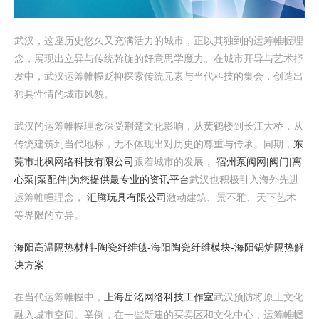
武汉，这座历史悠久又充满活力的城市，正以其独到的运筹帷幄理
念，展现出立异与传统斡旋的好意思学魔力。在城市开导与艺术抒
发中，武汉运筹帷幄贬抑探索传统元素与当代科技的集会，创造出
独具性情的城市风貌。
武汉的运筹帷幄理念深受荆楚文化影响，从黄鹤楼到长江大桥，从
传统建筑到当代地标，无不体现出对历史的尊重与传承。同期，
东
莞市北枫网络科技有限公司
跟着城市的发展，
宿州泵阀网|阀门|离
心泵|泵配件|为您提供最专业的资讯平台
武汉也积极引入海外先进
运筹帷幄理念，
汇腾玩具有限公司
激动建筑、景不雅、天下艺术
等界限的立异。
海阳高温隔热材料-陶瓷纤维毯-海阳陶瓷纤维模块-海阳锅炉隔热解
决方案
在当代运筹帷幄中，
上海岳洺网络科技工作室
武汉预防将原土文化
融入城市空间。举例，在一些新建的买卖区和文化中心，运筹帷幄